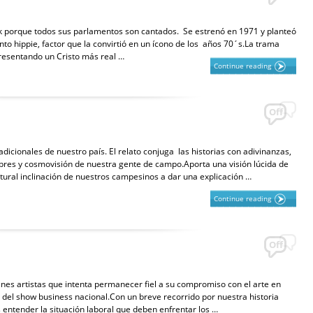
 porque todos sus parlamentos son cantados. Se estrenó en 1971 y planteó
nto hippie, factor que la convirtió en un ícono de los años 70´s.La trama
 presentando un Cristo más real …
Continue reading
Off
icionales de nuestro país. El relato conjuga las historias con adivinanzas,
bres y cosmovisión de nuestra gente de campo.Aporta una visión lúcida de
atural inclinación de nuestros campesinos a dar una explicación …
Continue reading
Off
enes artistas que intenta permanecer fiel a su compromiso con el arte en
a del show business nacional.Con un breve recorrido por nuestra historia
entender la situación laboral que deben enfrentar los …