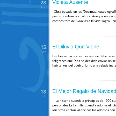
28
Violeta Ausente
Abr
Obra basada en las “Décimas. Autobiografía 
pocos nombres a su altura. Aunque nunca ga
compositora de “Gracias a la vida” logró ubi
15
El Diluvio Que Viene
Abr
La obra narra las peripecias que debe pasar
feligreses que Dios ha decidido enviar un se
habitantes del pueblo. Junto a la velada inc
18
El Mejor Regalo de Navida
Jul
La historia sucede a principios de 1900 cu
personales.La Familia Buendía adorna el pi
Mientras cantan villancicos los adornos con