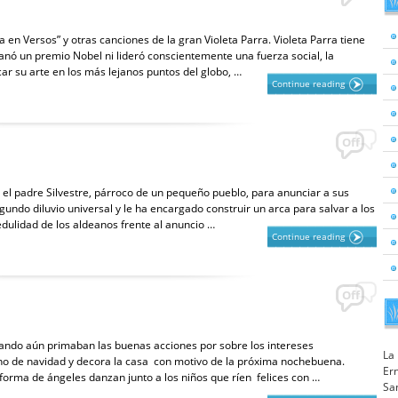
en Versos” y otras canciones de la gran Violeta Parra. Violeta Parra tiene
nó un premio Nobel ni lideró conscientemente una fuerza social, la
car su arte en los más lejanos puntos del globo, …
Continue reading
Off
 el padre Silvestre, párroco de un pequeño pueblo, para anunciar a sus
gundo diluvio universal y le ha encargado construir un arca para salvar a los
redulidad de los aldeanos frente al anuncio …
Continue reading
Off
d
ando aún primaban las buenas acciones por sobre los intereses
La
no de navidad y decora la casa con motivo de la próxima nochebuena.
Ern
 forma de ángeles danzan junto a los niños que ríen felices con …
Sa