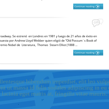
Continue reading
Off
Broadway. Se estrenó en Londres en 1981 y luego de 21 años de éxito en
uesta por Andrew Lloyd Webber quien eligió de “Old Possum¨s Book of
premio Nobel de Literatura, Thomas Stearn Elliot (1888 …
Continue reading
lentesque bibendum imperdiet, elit leo vulpu
ent ut massa id felis sodales adipiscing in e
lacinia eget mattis at, fringilla vitae mauris.
.