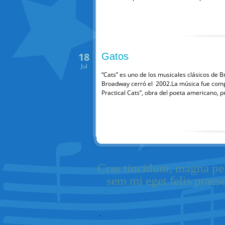
18
Gatos
Jul
“Cats” es uno de los musicales clásicos de 
Broadway cerró el 2002.La música fue comp
Practical Cats”, obra del poeta americano, 
Cras tincidunt, magna pel
sem mi eget felis praes
.