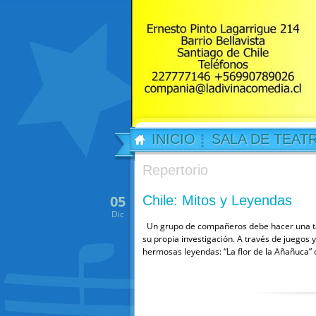
INICIO
SALA DE TEAT
Repertorio
05
Chile: Mitos y Leyendas
Dic
Un grupo de compañeros debe hacer una tar
su propia investigación. A través de juegos 
hermosas leyendas: “La flor de la Añañuca” 