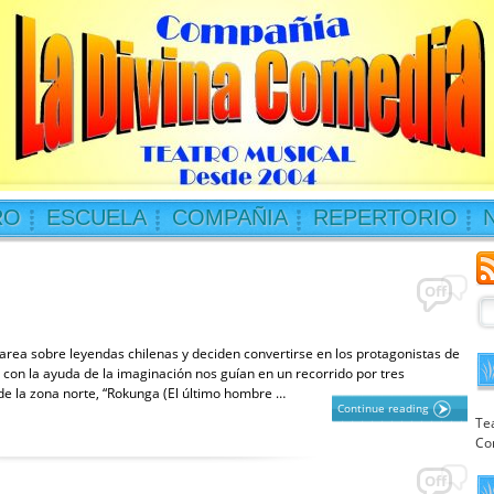
RO
ESCUELA
COMPAÑIA
REPERTORIO
Off
ea sobre leyendas chilenas y deciden convertirse en los protagonistas de
y con la ayuda de la imaginación nos guían en un recorrido por tres
de la zona norte, “Rokunga (El último hombre …
Continue reading
Te
Co
Off