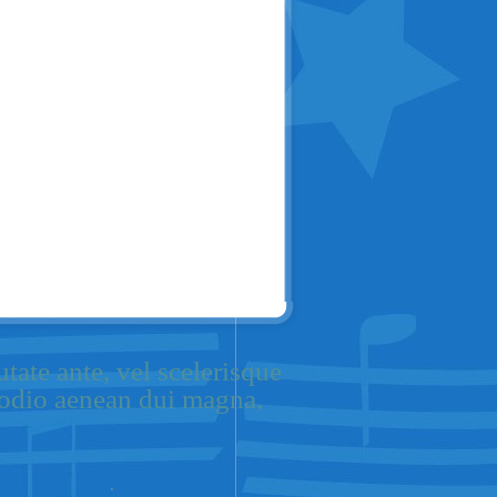
tate ante, vel scelerisque
u odio aenean dui magna,
.