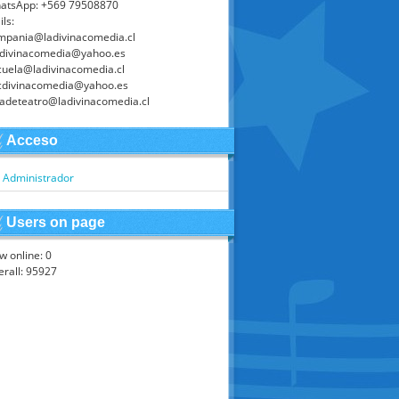
atsApp: +569 79508870
ls:
mpania@ladivinacomedia.cl
adivinacomedia@yahoo.es
cuela@ladivinacomedia.cl
cdivinacomedia@yahoo.es
ladeteatro@ladivinacomedia.cl
Acceso
Administrador
Users on page
w online: 0
erall: 95927