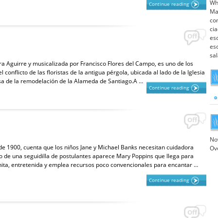
Wh
Continue reading
Mai
co
ci
Off
es
es
sa
ora Aguirre y musicalizada por Francisco Flores del Campo, es uno de los
el conflicto de las floristas de la antigua pérgola, ubicada al lado de la Iglesia
sa de la remodelación de la Alameda de Santiago.A …
Continue reading
Off
No
 de 1900, cuenta que los niños Jane y Michael Banks necesitan cuidadora
Ov
o de una seguidilla de postulantes aparece Mary Poppins que llega para
nita, entretenida y emplea recursos poco convencionales para encantar …
Continue reading
Off