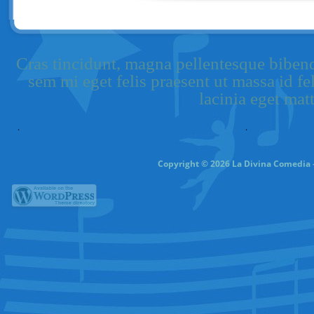
Cras tincidunt, magna pellentesque bibendu
sem mi eget felis praesent ut massa id f
lacinia eget matt
.
.
Copyright © 2026 La Divina Comedia –