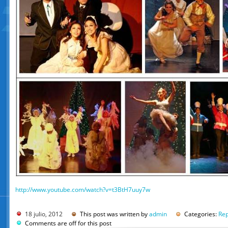
http://www.youtube.com/
watch?v=t3BtH7uuy7w
18 julio, 2012
This post was written by
admin
Categories:
Rep
Comments are off for this post