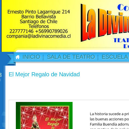
INICIO
SALA DE TEATRO
ESCUELA
8
El Mejor Regalo de Navidad
l
La historia sucede a p
las buenas acciones po
Familia Buendía adorna