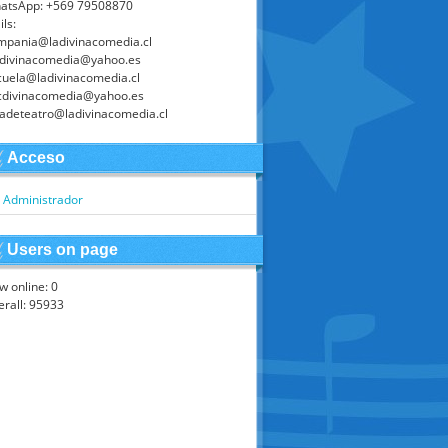
atsApp: +569 79508870
ls:
mpania@ladivinacomedia.cl
adivinacomedia@yahoo.es
cuela@ladivinacomedia.cl
cdivinacomedia@yahoo.es
ladeteatro@ladivinacomedia.cl
Acceso
Administrador
Users on page
w online: 0
erall: 95933