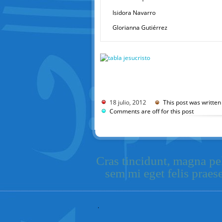
Isidora Navarro
Glorianna Gutiérrez
18 julio, 2012
This post was written
Comments are off for this post
Cras tincidunt, magna pel
sem mi eget felis praes
.