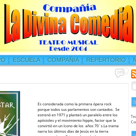
RO
ESCUELA
COMPAÑIA
REPERTORIO
Off
Es considerada como la primera ópera rock
porque todos sus parlamentos son cantados. Se
estrenó en 1971 y planteó un paralelo entre los
Te
apóstoles y el movimiento hippie, factor que la
Co
convirtió en un ícono de los años 70´s.La trama
narra los últimos días de Jesús en la tierra