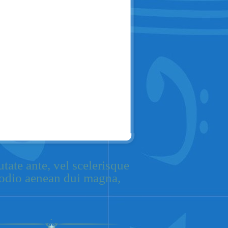
tate ante, vel scelerisque
u odio aenean dui magna,
.