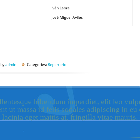
Iván Labra
José Miguel Avilés
 by
admin
Categories:
Repertorio
lentesque bibendum imperdiet, elit leo vulpu
ent ut massa id felis sodales adipiscing in e
lacinia eget mattis at, fringilla vitae mauris.
.