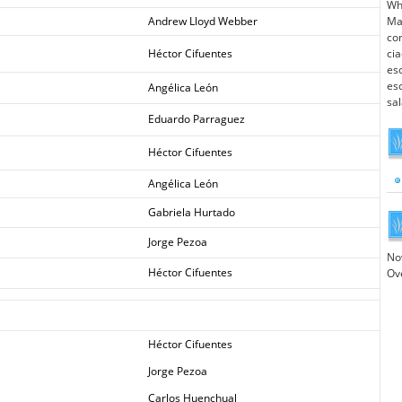
Wh
Andrew Lloyd Webber
Mai
co
Héctor Cifuentes
ci
es
es
Angélica León
sa
Eduardo Parraguez
Héctor Cifuentes
Angélica León
Gabriela Hurtado
Jorge Pezoa
No
Héctor Cifuentes
Ov
Héctor Cifuentes
Jorge Pezoa
Carlos Huenchual