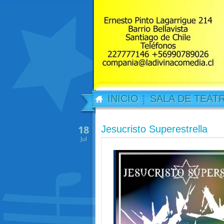
INICIO
SALA DE TEAT
18
Jesucristo Superestrella
Jul